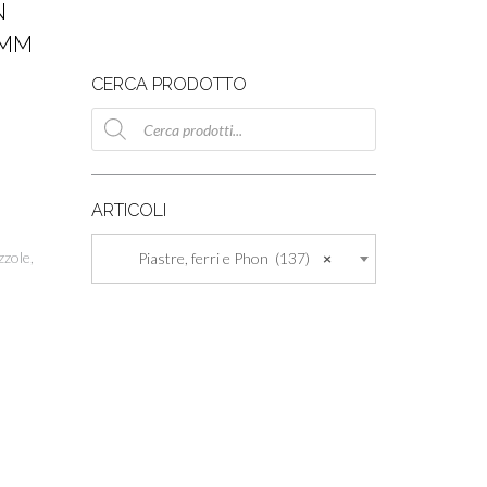
N
8MM
CERCA PRODOTTO
Ricerca
prodotti
ARTICOLI
zzole,
Piastre, ferri e Phon (137)
×