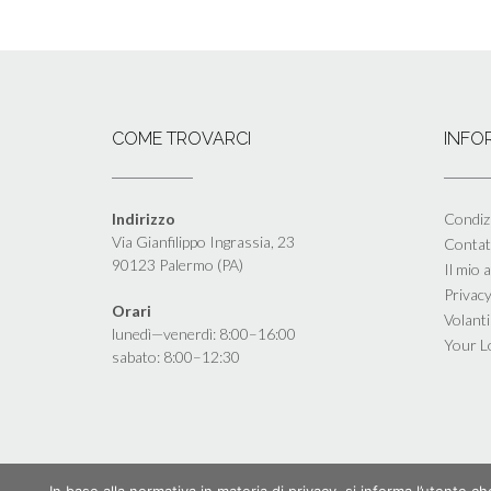
COME TROVARCI
INFO
Indirizzo
Condizi
Via Gianfilippo Ingrassia, 23
Contat
90123 Palermo (PA)
Il mio 
Privacy
Orari
Volant
lunedì—venerdì: 8:00–16:00
Your L
sabato: 8:00–12:30