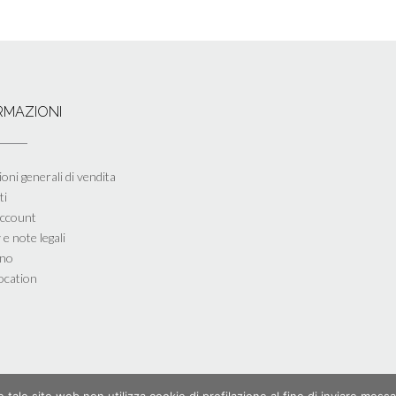
RMAZIONI
oni generali di vendita
ti
account
 e note legali
ino
ocation