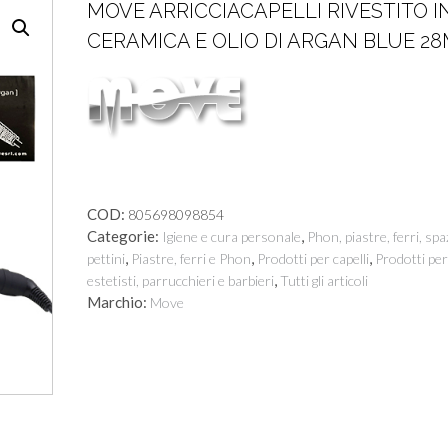
MOVE ARRICCIACAPELLI RIVESTITO I
CERAMICA E OLIO DI ARGAN BLUE 2
COD:
805698098854
Categorie:
,
Igiene e cura personale
Phon, piastre, ferri, spa
,
,
,
pettini
Piastre, ferri e Phon
Prodotti per capelli
Prodotti per
,
estetisti, parrucchieri e barbieri
Tutti gli articoli
Marchio:
Move