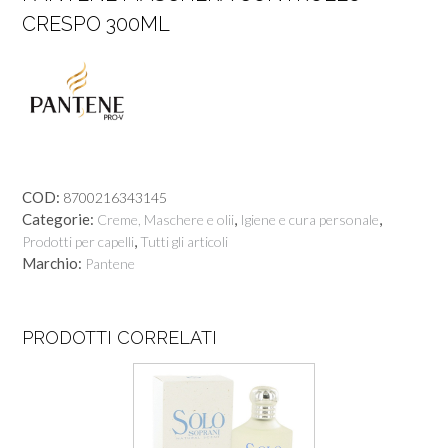
CRESPO 300ML
COD:
8700216343145
Categorie:
,
,
Creme, Maschere e olii
Igiene e cura personale
,
Prodotti per capelli
Tutti gli articoli
Marchio:
Pantene
PRODOTTI CORRELATI