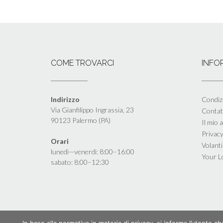
COME TROVARCI
INFO
Indirizzo
Condizi
Via Gianfilippo Ingrassia, 23
Contat
90123 Palermo (PA)
Il mio 
Privacy
Orari
Volant
lunedì—venerdì: 8:00–16:00
Your L
sabato: 8:00–12:30