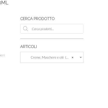
0ML
CERCA PRODOTTO
Ricerca
prodotti
ARTICOLI
ieri
Creme, Maschere e olii (447)
×