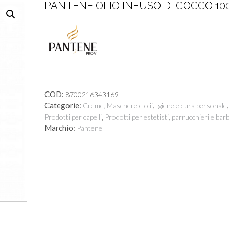
PANTENE OLIO INFUSO DI COCCO 10
COD:
8700216343169
Categorie:
,
,
Creme, Maschere e olii
Igiene e cura personale
,
Prodotti per capelli
Prodotti per estetisti, parrucchieri e barb
Marchio:
Pantene