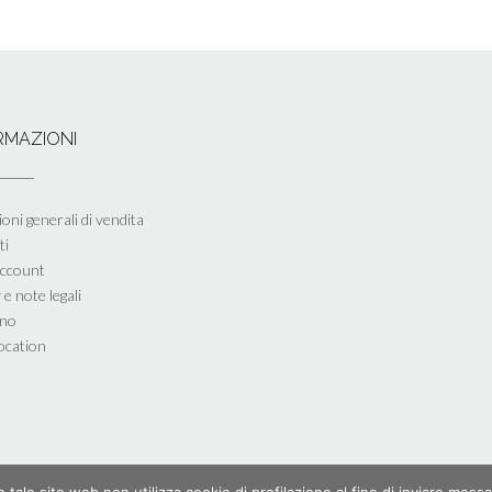
RMAZIONI
oni generali di vendita
ti
account
 e note legali
ino
ocation