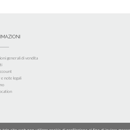
RMAZIONI
oni generali di vendita
ti
account
 e note legali
ino
ocation