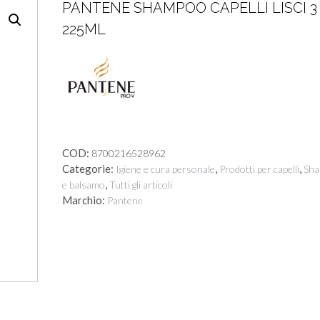
PANTENE SHAMPOO CAPELLI LISCI 3 
225ML
COD:
8700216528962
Categorie:
,
,
Igiene e cura personale
Prodotti per capelli
Sh
,
e balsamo
Tutti gli articoli
Marchio:
Pantene