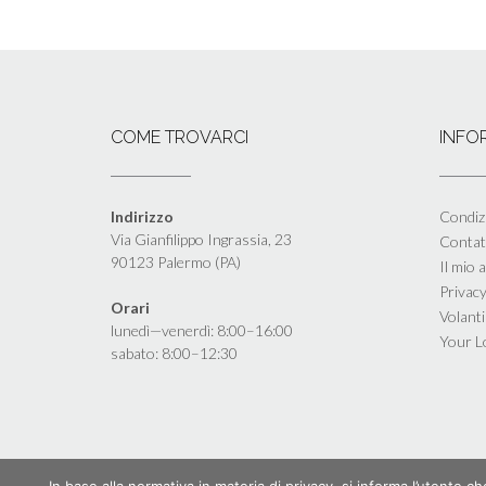
COME TROVARCI
INFO
Indirizzo
Condizi
Via Gianfilippo Ingrassia, 23
Contat
90123 Palermo (PA)
Il mio 
Privacy
Orari
Volant
lunedì—venerdì: 8:00–16:00
Your L
sabato: 8:00–12:30